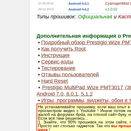
CyanogenMod 
11-08-2016
Android 6.0.1
v.1.0.02
09-12-2015
Android 4.4.2
Типы прошивок:
Официальная
и
Каст
Дополнительная информация о Pres
•
Подробный обзор Prestigio Wize PM
•
Как получить Root
•
Инструкция
•
Сервис-коды
•
Тестирование
•
Отзывы пользователей
•
Hard Reset
•
Prestigio MultiPad Wize PMT3017 (
Android 7.0, 6.0.1, 5.1.2
•
Игры, программы, виджеты, обои и 
Не устанавливайте прошивку, если ваш опыт в
просмотром видео с Youtube ! Иначе потом н
жалоб на форумах 4pda, на плохой сайт-буку, 
Если всё таки решились...
1. Знайте, что 90% прошивок на этом сайте,
Просто нет столько гаджетов. Так что
вы проши
риск
!