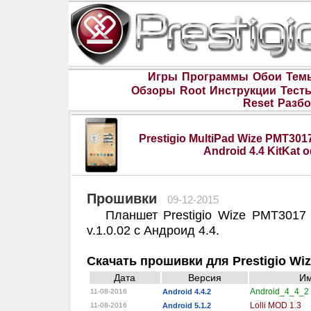
Игры
Программы
Обои
Тем
Обзоры
Root
Инструкции
Тест
Reset
Разбо
Prestigio MultiPad Wize PMT301
Android 4.4 KitKat
Прошивки
09-12-2015
Планшет Prestigio Wize PMT3017 
v.1.0.02 c Андроид 4.4.
Скачать прошивки для Prestigio Wi
Дата
Версия
И
Android_4_4_2
11-08-2016
Android 4.4.2
Lolli MOD 1.3
11-08-2016
Android 5.1.2