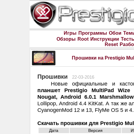
Игры
Программы
Обои
Тем
Обзоры
Root
Инструкции
Тест
Reset
Разбо
Прошивки на Prestigio Mu
Прошивки
22-03-2016
Новые официальные и каст
планшет Prestigio MultiPad Wize
Nougat, Android 6.0.1 Marshmallow
Lollipop, Android 4.4 KitKat. А так же
CyanogenMod 12 и 13, FlyMe OS 5 и 4
Скачать прошивки для Prestigio Mul
Дата
Версия
И