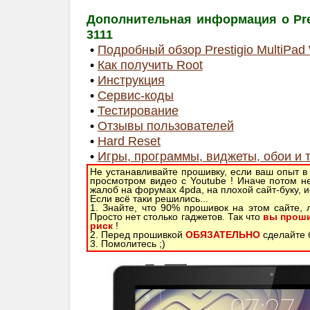
Дополнительная информация о Pres
3111
•
Подробный обзор Prestigio MultiPad
•
Как получить Root
•
Инструкция
•
Сервис-коды
•
Тестирование
•
Отзывы пользователей
•
Hard Reset
•
Игры, программы, виджеты, обои и 
Не устанавливайте прошивку, если ваш опыт в
просмотром видео с Youtube ! Иначе потом н
жалоб на форумах 4pda, на плохой сайт-буку, 
Если всё таки решились...
1. Знайте, что 90% прошивок на этом сайте,
Просто нет столько гаджетов. Так что
вы проши
риск
!
2. Перед прошивкой
ОБЯЗАТЕЛЬНО
сделайте б
3. Помолитесь ;)