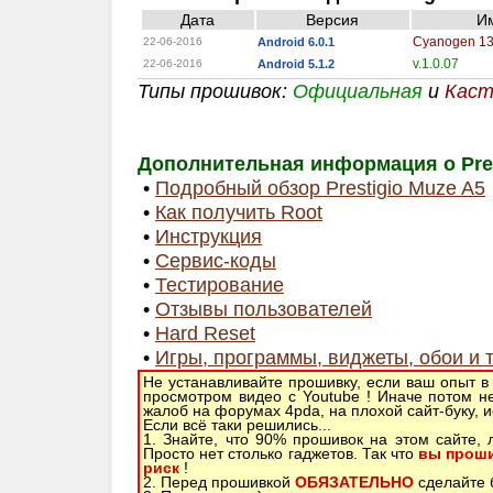
Дата
Версия
И
Cyanogen 1
22-06-2016
Android 6.0.1
v.1.0.07
22-06-2016
Android 5.1.2
Типы прошивок:
Официальная
и
Каст
Дополнительная информация о Pres
•
Подробный обзор Prestigio Muze A5
•
Как получить Root
•
Инструкция
•
Сервис-коды
•
Тестирование
•
Отзывы пользователей
•
Hard Reset
•
Игры, программы, виджеты, обои и 
Не устанавливайте прошивку, если ваш опыт в
просмотром видео с Youtube ! Иначе потом н
жалоб на форумах 4pda, на плохой сайт-буку, 
Если всё таки решились...
1. Знайте, что 90% прошивок на этом сайте,
Просто нет столько гаджетов. Так что
вы проши
риск
!
2. Перед прошивкой
ОБЯЗАТЕЛЬНО
сделайте б