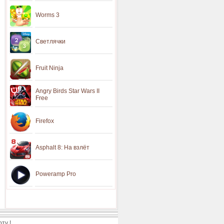
Worms 3
Светлячки
Fruit Ninja
Angry Birds Star Wars II
Free
Firefox
Asphalt 8: На взлёт
Poweramp Pro
ту !