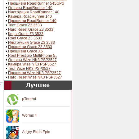
•
Прошивки RoadRunner 545GPS
•
Отзывы RoadRunner 140
•
Инструкция RoadRunner 140
•
Камера RoadRunner 140
•
Прошивки RoadRunner 140
•
Тест Grace Z3 3533
•
Hard Reset Grace Z3 3533
•
Коды Grace Z3 3533
•
Root Grace Z3 3533
•
Инструкция Grace Z3 3533
•
Прошивки Grace Z3 3533
•
Прошивки Grace X5
•
Root Prestigio MultiPhone 5..
•
Отзывы Wize NK3 PSP3527
•
Камера Wize NK3 PSP3527
•
Тест Wize NK3 PSP3527
•
Прошивки Wize NK3 PSP3527
•
Hard Reset Wize NK3 PSP3527
Лучшее
е.
µTorrent
Worms 4
Angry Birds Epic