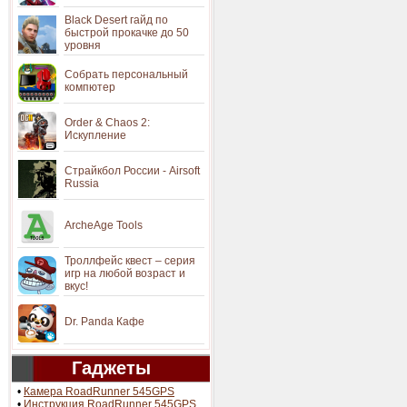
Black Desert гайд по
быстрой прокачке до 50
уровня
Собрать персональный
компютер
Order & Chaos 2:
Искупление
Страйкбол России - Airsoft
Russia
ArcheAge Tools
Троллфейс квест – серия
игр на любой возраст и
вкус!
Dr. Panda Кафе
Гаджеты
•
Камера RoadRunner 545GPS
•
Инструкция RoadRunner 545GPS