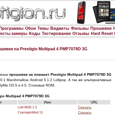
Программы
Обои
Темы
Виджеты
Фильмы
Прошивки
Тесты камеры
Коды
Тестирование
Отзывы
Hard Reset
шивки на Prestigio Multipad 4 PMP7079D 3G
омные
прошивки на планшет Prestigio Multipad 4 PMP7079D 3G
.0.1 Marshmallow, Android 5.1.2 Lollipop. А так же альтернативные
lyMe OS 5 и 4.5. Стоковые ROM.
gio Multipad 4 PMP7079D 3G
я
Имя
URL
Скачать
Lolli MOD 1.3
Скачать
CyanogenMod 13