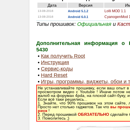
Дата
Версия
И
Lolli MOD 1.1
13-08-2016
Android 5.1.2
CyanogenMod 
13-08-2016
Android 6.0.1
Типы прошивок:
Официальная
и
Каст
Дополнительная информация о Pr
5430
•
Как получить Root
•
Инструкция
•
Сервис-коды
•
Hard Reset
•
Игры, программы, виджеты, обои и 
Не устанавливайте прошивку, если ваш опыт в
просмотром видео с Youtube ! Иначе потом н
жалоб на форумах 4pda, на плохой сайт-буку, 
Если всё таки решились...
1. Знайте, что 90% прошивок на этом сайте,
Просто нет столько гаджетов. Так что
вы проши
риск
!
2. Перед прошивкой
ОБЯЗАТЕЛЬНО
сделайте б
3. Помолитесь ;)