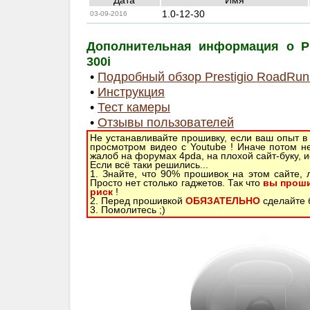
Дата
Имя
1.0-12-30
03-09-2016
Дополнительная информация о Pr
300i
•
Подробный обзор Prestigio RoadRun
•
Инструкция
•
Тест камеры
•
Отзывы пользователей
Не устанавливайте прошивку, если ваш опыт в
просмотром видео с Youtube ! Иначе потом н
жалоб на форумах 4pda, на плохой сайт-буку, 
Если всё таки решились...
1. Знайте, что 90% прошивок на этом сайте,
Просто нет столько гаджетов. Так что
вы проши
риск
!
2. Перед прошивкой
ОБЯЗАТЕЛЬНО
сделайте б
3. Помолитесь ;)