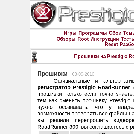
Игры
Программы
Обои
Тем
Обзоры
Root
Инструкции
Тест
Reset
Разбо
Прошивки на Prestigio R
Прошивки
03-09-2016
Официальные и альтернат
регистратор Prestigio RoadRunner 
прошивки только если точно знаете
тем как сменить прошивку Prestigio
нужно осознавать, что у владе
возможности проверять все файлы на
вы решили перепрошить видеореги
RoadRunner 300i вы соглашаетесь с р