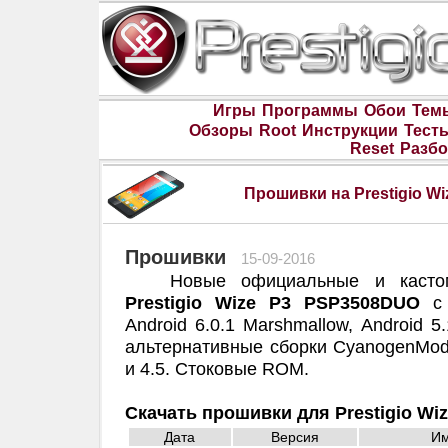
Игры
Программы
Обои
Тем
Обзоры
Root
Инструкции
Тест
Reset
Разбо
Прошивки на Prestigio W
Прошивки
15-09-2016
Новые официальные и каст
Prestigio Wize P3 PSP3508DUO
с 
Android 6.0.1 Marshmallow, Android 5.
альтернативные сборки CyanogenMod
и 4.5. Стоковые ROM.
Скачать прошивки для Prestigio W
Дата
Версия
И