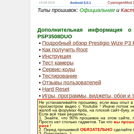
CyanogenMod 
15-09-2016
Android 6.0.1
Типы прошивок:
Официальная
и
Каст
Дополнительная информация о 
PSP3508DUO
•
Подробный обзор Prestigio Wize P
•
Как получить Root
•
Инструкция
•
Тест камеры
•
Сервис-коды
•
Тестирование
•
Отзывы пользователей
•
Hard Reset
•
Игры, программы, виджеты, обои и 
Не устанавливайте прошивку, если ваш опыт в
просмотром видео с Youtube ! Иначе потом н
жалоб на форумах 4pda, на плохой сайт-буку, 
Если всё таки решились...
1. Знайте, что 90% прошивок на этом сайте,
Просто нет столько гаджетов. Так что
вы проши
риск
!
2. Перед прошивкой
ОБЯЗАТЕЛЬНО
сделайте б
3. Помолитесь ;)