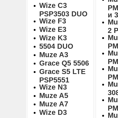
Wize C3
PM
PSP3503 DUO
и 
Wize F3
Mu
Wize E3
2 
Mu
Wize K3
PM
5504 DUO
Mu
Muze A3
PM
Grace Q5 5506
Mu
Grace S5 LTE
PM
PSP5551
Mu
Wize N3
30
Muze A5
Mu
Muze A7
PM
Wize D3
Mu