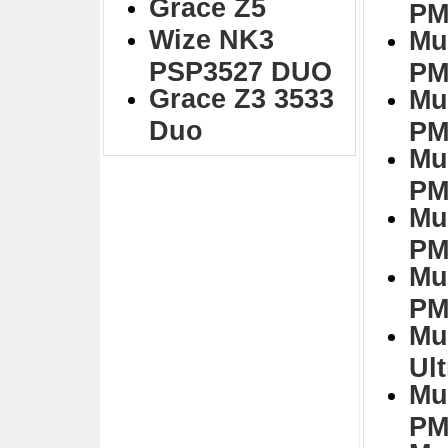
Grace Z5
PM
Wize NK3
Mu
PSP3527 DUO
PM
Grace Z3 3533
Mu
Duo
PM
Mu
PM
Mu
PM
Mu
PM
Mu
Ul
Mu
PM