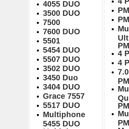
4 
4055 DUO
PM
3500 DUO
PM
7500
Mu
7600 DUO
Ul
5501
PM
5454 DUO
4 
5507 DUO
4 
3502 DUO
7.0
3450 Duo
PM
3404 DUO
Mu
Grace 7557
Qu
5517 DUO
PM
Mu
Multiphone
PM
5455 DUO