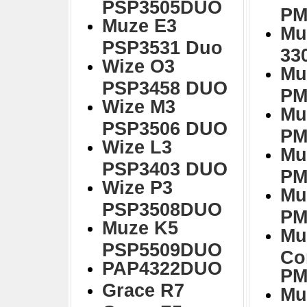
PSP3505DUO
PM
Muze E3
Mu
PSP3531 Duo
33
Wize O3
Mu
PSP3458 DUO
PM
Wize M3
Mu
PSP3506 DUO
PM
Wize L3
Mu
PSP3403 DUO
PM
Wize P3
Mu
PSP3508DUO
PM
Muze K5
Mu
PSP5509DUO
Co
PAP4322DUO
PM
Grace R7
Mu