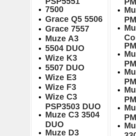
PSP5551
PM
7500
Mu
Grace Q5 5506
PM
Mu
Grace 7557
Co
Muze A3
PM
5504 DUO
Mu
Wize K3
PM
5507 DUO
Mu
Wize E3
PM
Wize F3
Mu
Wize C3
PM
PSP3503 DUO
Mu
Muze C3 3504
PM
DUO
Mu
Muze D3
33