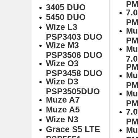
PM
3405 DUO
7.0
5450 DUO
PM
Wize L3
Mu
PSP3403 DUO
PM
Wize M3
Mu
PSP3506 DUO
7.
Wize O3
PM
PSP3458 DUO
Mu
Wize D3
PM
PSP3505DUO
Mu
Muze A7
PM
Muze A5
7.0
Wize N3
PM
Grace S5 LTE
Mu