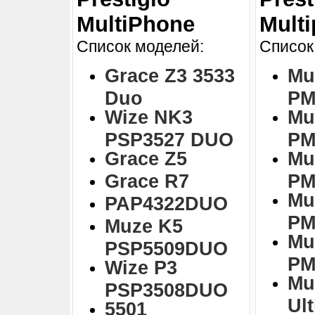
MultiPhone
Mult
Список моделей:
Список
Grace Z3 3533
Mu
Duo
PM
Wize NK3
Mu
PSP3527 DUO
PM
Grace Z5
Mu
Grace R7
PM
Mu
PAP4322DUO
PM
Muze K5
Mu
PSP5509DUO
PM
Wize P3
Mu
PSP3508DUO
Ul
5501