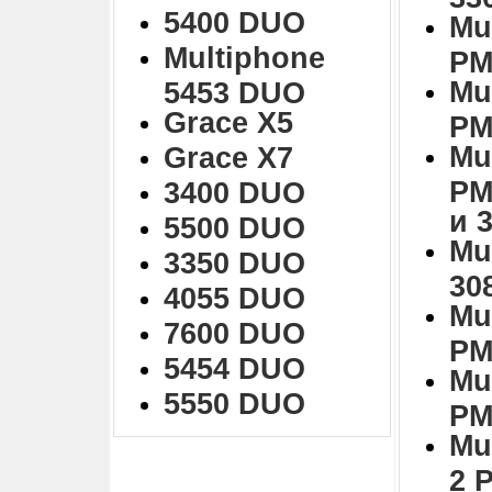
5400 DUO
Mu
Multiphone
PM
Mu
5453 DUO
Grace X5
PM
Mu
Grace X7
PM
3400 DUO
и 
5500 DUO
Mu
3350 DUO
30
4055 DUO
Mu
7600 DUO
PM
5454 DUO
Mu
5550 DUO
PM
Mu
2 