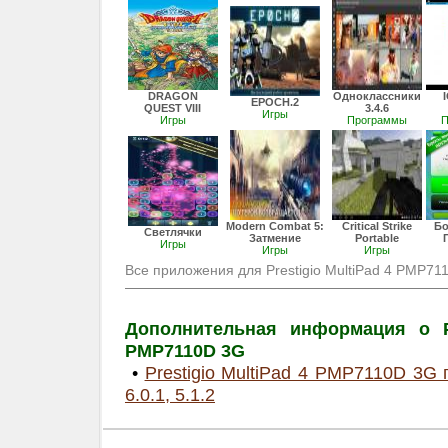
DRAGON
Одноклассники
EPOCH.2
QUEST VIII
3.4.6
Игры
Игры
Программы
П
Modern Combat 5:
Critical Strike
Бо
Светлячки
Затмение
Portable
Игры
Игры
Игры
Все приложения для Prestigio MultiPad 4 PMP7
Дополнительная информация о Pr
PMP7110D 3G
•
Prestigio MultiPad 4 PMP7110D 3G 
6.0.1, 5.1.2