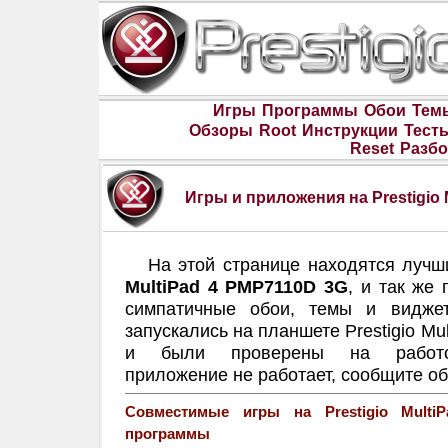
Игры
Программы
Обои
Тем
Обзоры
Root
Инструкции
Тест
Reset
Разбо
Игры и приложения на Prestigio
На этой странице находятся луч
MultiPad 4 PMP7110D 3G
, и так же
симпатичные обои, темы и видже
запускались на планшете Prestigio M
и были проверены на работос
приложение не работает, сообщите об
Совместимые игры на Prestigio Mult
программы