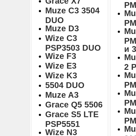
Grace X7
PM
Muze C3 3504
Mu
DUO
PM
Muze D3
Mu
Wize C3
PM
PSP3503 DUO
и 
Wize F3
Mu
Wize E3
2 
Mu
Wize K3
PM
5504 DUO
Mu
Muze A3
PM
Grace Q5 5506
Mu
Grace S5 LTE
PM
PSP5551
Mu
Wize N3