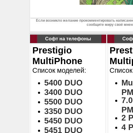
Если возникло желание прокомментировать написанно
сообщите миру своё мнен
Софт на телефоны
Соф
Prestigio
Prest
MultiPhone
Mult
Список моделей:
Список
5400 DUO
Mu
3400 DUO
PM
7.0
5500 DUO
PM
3350 DUO
2 
5450 DUO
4 
5451 DUO