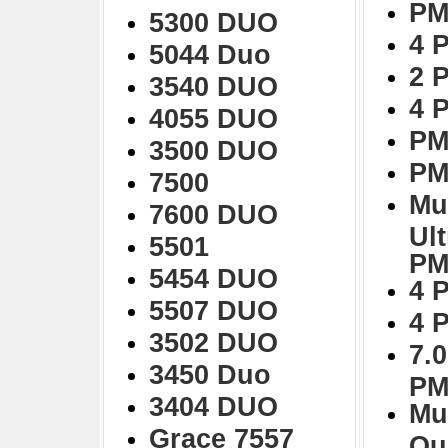
PM
5300 DUO
4 
5044 Duo
2 
3540 DUO
4 
4055 DUO
PM
3500 DUO
PM
7500
Mu
7600 DUO
Ul
5501
PM
5454 DUO
4 
5507 DUO
4 
3502 DUO
7.0
3450 Duo
PM
3404 DUO
Mu
Grace 7557
Qu