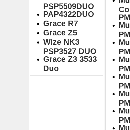
Mu
PSP5509DUO
Co
PAP4322DUO
PM
Grace R7
Mu
Grace Z5
PM
Wize NK3
Mu
PSP3527 DUO
PM
Grace Z3 3533
Mu
Duo
PM
Mu
PM
Mu
PM
Mu
PM
Mu