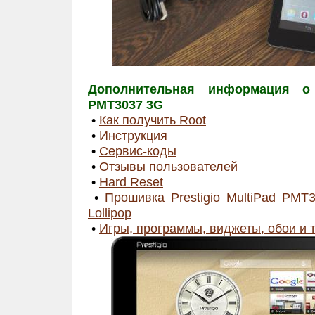
Дополнительная информация о P
PMT3037 3G
•
Как получить Root
•
Инструкция
•
Сервис-коды
•
Отзывы пользователей
•
Hard Reset
•
Прошивка Prestigio MultiPad PMT3
Lollipop
•
Игры, программы, виджеты, обои и 