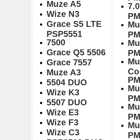
Muze A5
7.0
Wize N3
PM
Grace S5 LTE
Mu
PSP5551
PM
7500
Mu
Grace Q5 5506
PM
Mu
Grace 7557
Co
Muze A3
PM
5504 DUO
Mu
Wize K3
PM
5507 DUO
Mu
Wize E3
PM
Wize F3
Mu
Wize C3
PM