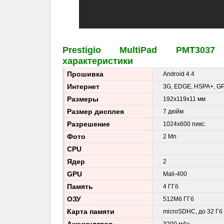
Prestigio MultiPad PMT30
характеристики
Прошивка
Android 4.4
Интернет
3G, EDGE, HSPA+, GPR
Размеры
192x119x11 мм
Размер дисплея
7 дюйм
Разрешение
1024x600 пикс.
Фото
2 Мп
CPU
Ядер
2
GPU
Mali-400
Память
4 ГГб
ОЗУ
512Мб ГГб
Карта памяти
microSDHC, до 32 Гб