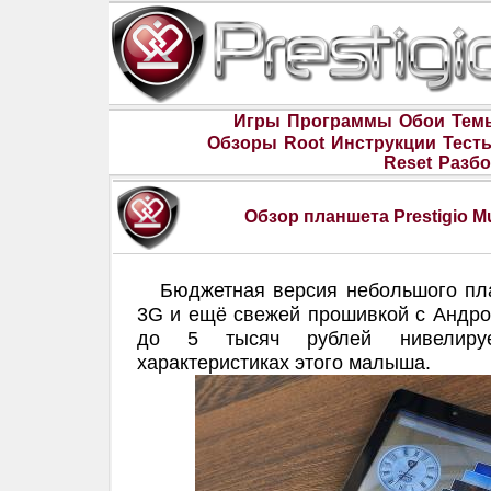
Игры
Программы
Обои
Тем
Обзоры
Root
Инструкции
Тест
Reset
Разбо
Обзор планшета Prestigio M
Бюджетная версия небольшого пла
3G и ещё свежей прошивкой с Андрои
до 5 тысяч рублей нивелиру
характеристиках этого малыша.