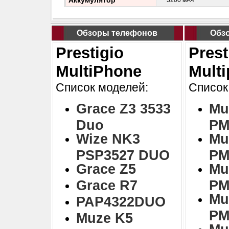
Аккумулятор
3200 мАч
Обзоры телефонов
Обз
Prestigio
Prest
MultiPhone
Mult
Список моделей:
Список
Grace Z3 3533
Mu
Duo
PM
Wize NK3
Mu
PSP3527 DUO
PM
Grace Z5
Mu
Grace R7
PM
Mu
PAP4322DUO
PM
Muze K5