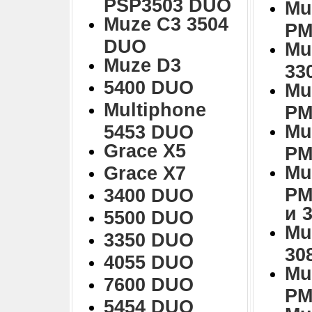
PSP3503 DUO
Mu
Muze C3 3504
PM
DUO
Mu
Muze D3
33
5400 DUO
Mu
Multiphone
PM
Mu
5453 DUO
Grace X5
PM
Mu
Grace X7
PM
3400 DUO
и 
5500 DUO
Mu
3350 DUO
30
4055 DUO
Mu
7600 DUO
PM
5454 DUO