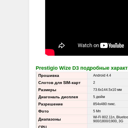
Prestigio Wize D3 подробные харак
Прошивка
Android 4.4
Слотов для SIM-карт
2
Размеры
73.6x144.5x10 мм
Диагональ дисплея
5 дюйм
Разрешение
854x480 пикс.
Фото
5 Мп
Wi-Fi 802.11n, Blueto
Диапазоны
900/1800/1900, 3G
CPU