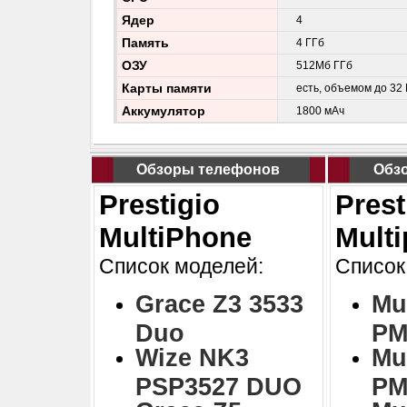
Ядер
4
Память
4 ГГб
ОЗУ
512Мб ГГб
Карты памяти
есть, объемом до 32 
Аккумулятор
1800 мАч
Обзоры телефонов
Обз
Prestigio
Prest
MultiPhone
Mult
Список моделей:
Список
Grace Z3 3533
Mu
Duo
PM
Wize NK3
Mu
PSP3527 DUO
PM