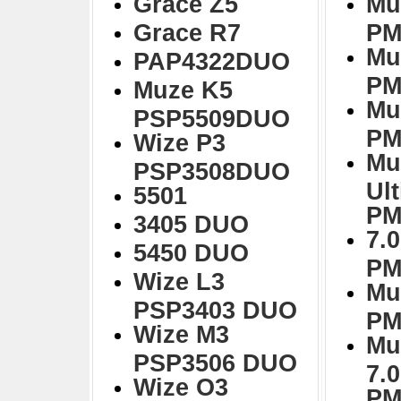
Grace Z5
Mu
Grace R7
PM
Mu
PAP4322DUO
PM
Muze K5
Mu
PSP5509DUO
PM
Wize P3
Mu
PSP3508DUO
Ul
5501
PM
3405 DUO
7.0
5450 DUO
PM
Wize L3
Mu
PSP3403 DUO
PM
Wize M3
Mu
PSP3506 DUO
7.
Wize O3
PM