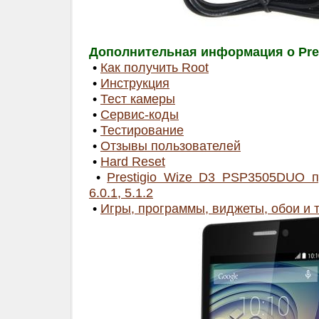
Дополнительная информация о Pres
•
Как получить Root
•
Инструкция
•
Тест камеры
•
Сервис-коды
•
Тестирование
•
Отзывы пользователей
•
Hard Reset
•
Prestigio Wize D3 PSP3505DUO п
6.0.1, 5.1.2
•
Игры, программы, виджеты, обои и 