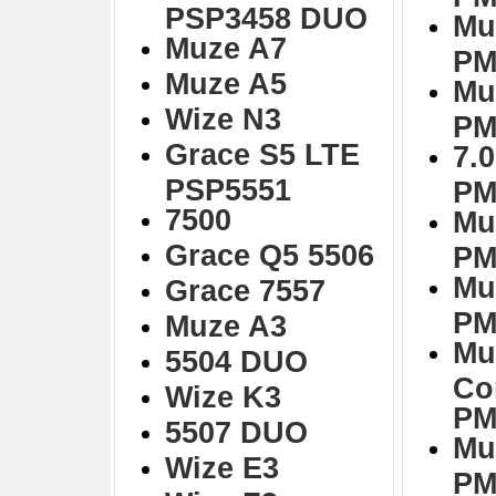
PSP3458 DUO
Mu
Muze A7
PM
Muze A5
Mu
Wize N3
PM
Grace S5 LTE
7.0
PSP5551
PM
7500
Mu
Grace Q5 5506
PM
Mu
Grace 7557
PM
Muze A3
Mu
5504 DUO
Co
Wize K3
PM
5507 DUO
Mu
Wize E3
PM