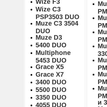
Wize F3
Mu
Wize C3
PM
PSP3503 DUO
Mu
Muze C3 3504
PM
DUO
Mu
Muze D3
PM
5400 DUO
Mu
Multiphone
33
Mu
5453 DUO
Grace X5
PM
Mu
Grace X7
PM
3400 DUO
Mu
5500 DUO
PM
3350 DUO
и 
4055 DUO