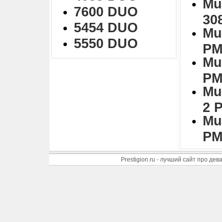
Mu
7600 DUO
30
5454 DUO
Mu
5550 DUO
PM
Mu
PM
Mu
2 
Mu
PM
Prestigion.ru - лучший сайт про де