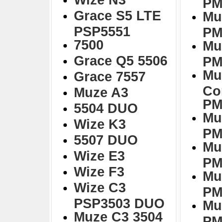
PM
Grace S5 LTE
Mu
PSP5551
PM
7500
Mu
Grace Q5 5506
PM
Mu
Grace 7557
Co
Muze A3
PM
5504 DUO
Mu
Wize K3
PM
5507 DUO
Mu
Wize E3
PM
Wize F3
Mu
Wize C3
PM
PSP3503 DUO
Mu
Muze C3 3504
PM