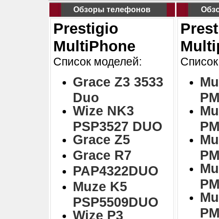
Обзоры телефонов
Обз
Prestigio
Prest
MultiPhone
Mult
Список моделей:
Список
Grace Z3 3533
Mu
Duo
PM
Wize NK3
Mu
PSP3527 DUO
PM
Grace Z5
Mu
Grace R7
PM
Mu
PAP4322DUO
PM
Muze K5
Mu
PSP5509DUO
PM
Wize P3