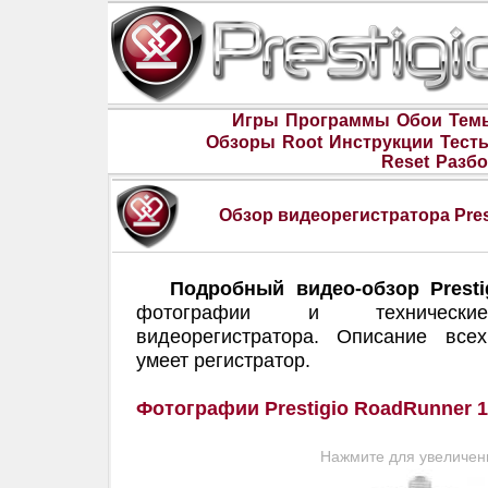
Игры
Программы
Обои
Тем
Обзоры
Root
Инструкции
Тест
Reset
Разбо
Обзор видеорегистратора Pres
Подробный видео-обзор Presti
фотографии и технические
видеорегистратора. Описание все
умеет регистратор.
Фотографии Prestigio RoadRunner 
Нажмите для увеличен