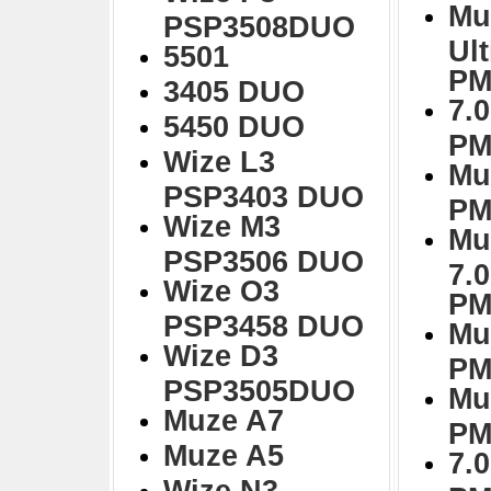
Mu
PSP3508DUO
Ul
5501
PM
3405 DUO
7.0
5450 DUO
PM
Wize L3
Mu
PSP3403 DUO
PM
Wize M3
Mu
PSP3506 DUO
7.
Wize O3
PM
PSP3458 DUO
Mu
Wize D3
PM
PSP3505DUO
Mu
Muze A7
PM
Muze A5
7.0
Wize N3