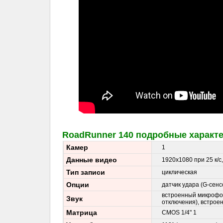
RoadRunner 140 подробные характ
Камер
1
Данные видео
1920x1080 при 25 к/с,
Тип записи
циклическая
Опции
датчик удара (G-сенс
встроенный микрофо
Звук
отключения), встрое
Матрица
CMOS 1/4" 1