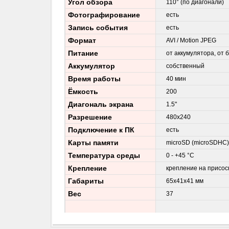
Угол обзора
110° (по диагонали)
Фотографирование
есть
Запись события
есть
Формат
AVI / Motion JPEG
Питание
от аккумулятора, от
Аккумулятор
собственный
Время работы
40 мин
Ёмкость
200
Диагональ экрана
1.5"
Разрешение
480x240
Подключение к ПК
есть
Карты памяти
microSD (microSDHC)
Температура среды
0 - +45 °C
Крепление
крепление на присос
Габариты
65x41x41 мм
Вес
37