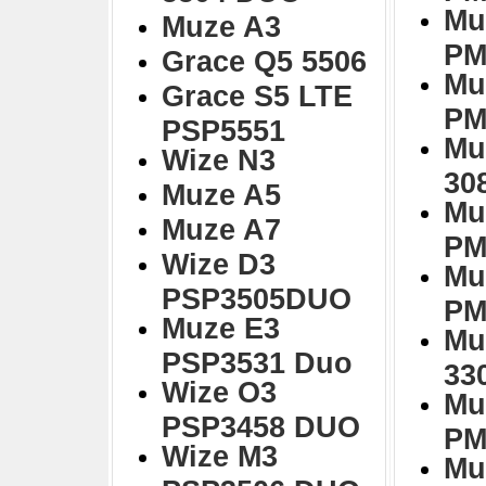
Mu
Muze A3
PM
Grace Q5 5506
Mu
Grace S5 LTE
PM
PSP5551
Mu
Wize N3
30
Muze A5
Mu
Muze A7
PM
Wize D3
Mu
PSP3505DUO
PM
Muze E3
Mu
PSP3531 Duo
33
Wize O3
Mu
PSP3458 DUO
PM
Wize M3
Mu