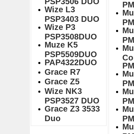
PSP3506 DUO
PM
Wize L3
Mu
PSP3403 DUO
PM
Wize P3
Mu
PSP3508DUO
PM
Muze K5
Mu
PSP5509DUO
Co
PAP4322DUO
PM
Grace R7
Mu
Grace Z5
PM
Wize NK3
Mu
PSP3527 DUO
PM
Grace Z3 3533
Mu
Duo
PM
Mu