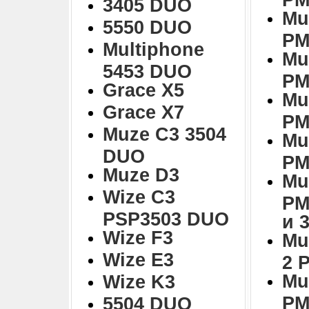
3405 DUO
Mu
5550 DUO
PM
Multiphone
Mu
5453 DUO
PM
Grace X5
Mu
Grace X7
PM
Muze C3 3504
Mu
DUO
PM
Muze D3
Mu
Wize C3
PM
PSP3503 DUO
и 
Wize F3
Mu
Wize E3
2 
Mu
Wize K3
PM
5504 DUO