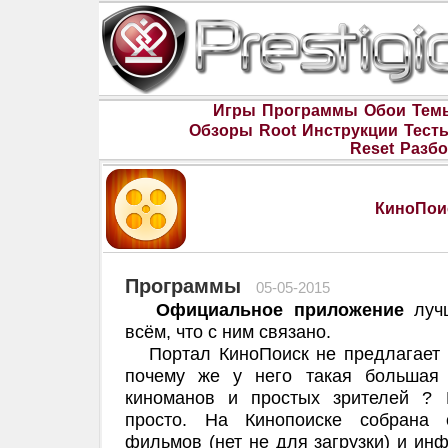
Игры
Программы
Обои
Тем
Обзоры
Root
Инструкции
Тест
Reset
Разбо
КиноПои
Программы
05-05-2015
Официальное приложение
лучш
всём, что с ним связано.
Портал КиноПоиск не предлагает б
почему же у него такая большая 
киноманов и простых зрителей ?
просто. На Кинопоиске собрана 
фильмов (нет не для загрузки) и ин