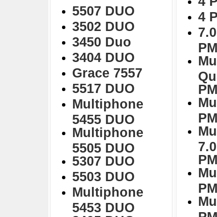
4 
5507 DUO
4 
3502 DUO
7.0
3450 Duo
PM
3404 DUO
Mu
Grace 7557
Qu
5517 DUO
PM
Mu
Multiphone
PM
5455 DUO
Mu
Multiphone
7.
5505 DUO
PM
5307 DUO
Mu
5503 DUO
PM
Multiphone
Mu
5453 DUO
PM