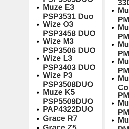
33
Muze E3
Mu
PSP3531 Duo
PM
Wize O3
Mu
PSP3458 DUO
PM
Wize M3
Mu
PSP3506 DUO
PM
Wize L3
Mu
PSP3403 DUO
PM
Wize P3
Mu
PSP3508DUO
Co
Muze K5
PM
PSP5509DUO
Mu
PAP4322DUO
PM
Grace R7
Mu
Grace Z5
PM