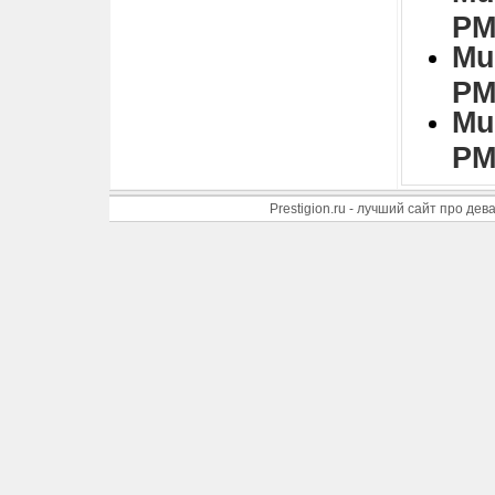
PM
Mu
PM
Mu
PM
Prestigion.ru - лучший сайт про де