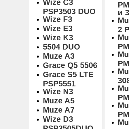
Wize C3
PM
PSP3503 DUO
и 
Wize F3
Mu
Wize E3
2 
Mu
Wize K3
PM
5504 DUO
Mu
Muze A3
PM
Grace Q5 5506
Mu
Grace S5 LTE
30
PSP5551
Mu
Wize N3
PM
Muze A5
Mu
Muze A7
PM
Wize D3
Mu
PSP3505DUO