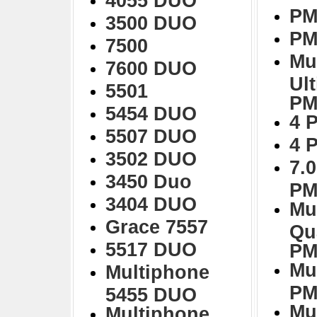
4055 DUO
PM
3500 DUO
PM
7500
Mu
7600 DUO
Ul
5501
PM
5454 DUO
4 
5507 DUO
4 
3502 DUO
7.0
3450 Duo
PM
3404 DUO
Mu
Grace 7557
Qu
5517 DUO
PM
Mu
Multiphone
PM
5455 DUO
Mu
Multiphone