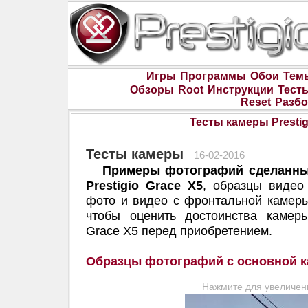
Игры
Программы
Обои
Тем
Обзоры
Root
Инструкции
Тест
Reset
Разбо
Тесты камеры Prestig
Тесты камеры
16-02-2016
Примеры фотографий сделанны
Prestigio Grace X5
, образцы видео
фото и видео с фронтальной камеры
чтобы оценить достоинства камеры
Grace X5 перед приобретением.
Образцы фотографий с основной 
Нажмите для увеличен