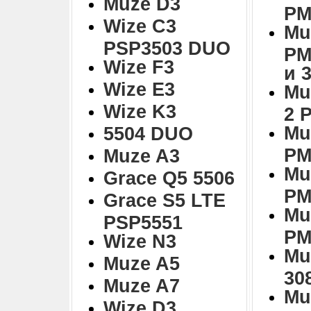
Muze D3
PM
Wize C3
Mu
PSP3503 DUO
PM
Wize F3
и 
Wize E3
Mu
Wize K3
2 
Mu
5504 DUO
PM
Muze A3
Mu
Grace Q5 5506
PM
Grace S5 LTE
Mu
PSP5551
PM
Wize N3
Mu
Muze A5
30
Muze A7
Mu
Wize D3