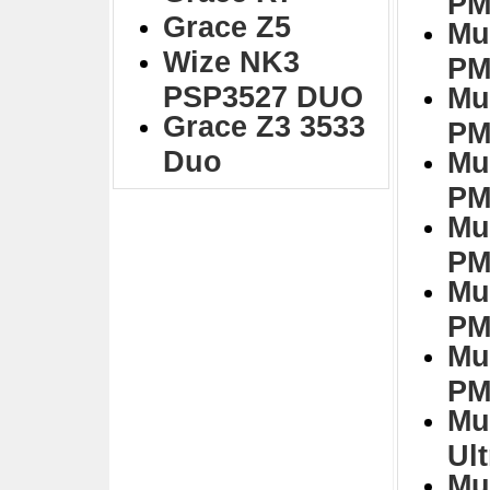
PM
Grace Z5
Mu
Wize NK3
PM
PSP3527 DUO
Mu
Grace Z3 3533
PM
Duo
Mu
PM
Mu
PM
Mu
PM
Mu
PM
Mu
Ul
Mu