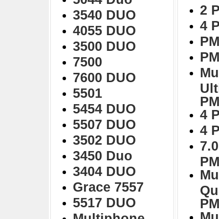
2 
3540 DUO
4 
4055 DUO
PM
3500 DUO
PM
7500
Mu
7600 DUO
Ul
5501
PM
5454 DUO
4 
5507 DUO
4 
3502 DUO
7.0
3450 Duo
PM
3404 DUO
Mu
Grace 7557
Qu
5517 DUO
PM
Mu
Multiphone