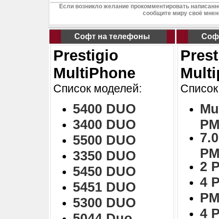
Если возникло желание прокомментировать написанно
сообщите миру своё мнен
Софт на телефоны
Соф
Prestigio
Prest
MultiPhone
Mult
Список моделей:
Список
5400 DUO
Mu
3400 DUO
PM
7.0
5500 DUO
PM
3350 DUO
2 
5450 DUO
4 
5451 DUO
PM
5300 DUO
4 
5044 Duo