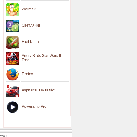
Worms 3
Светлячки
Fruit Ninja
Angry Birds Star Wars II
Free
Firefox
Asphalt 8: На взлёт
Poweramp Pro
ту !