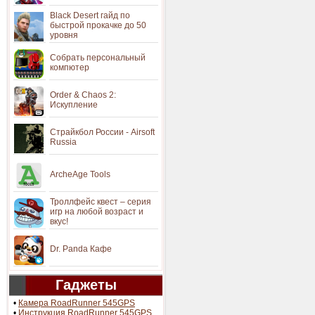
Black Desert гайд по
быстрой прокачке до 50
уровня
Собрать персональный
компютер
Order & Chaos 2:
Искупление
Страйкбол России - Airsoft
Russia
ArcheAge Tools
Троллфейс квест – серия
игр на любой возраст и
вкус!
Dr. Panda Кафе
Гаджеты
•
Камера RoadRunner 545GPS
•
Инструкция RoadRunner 545GPS