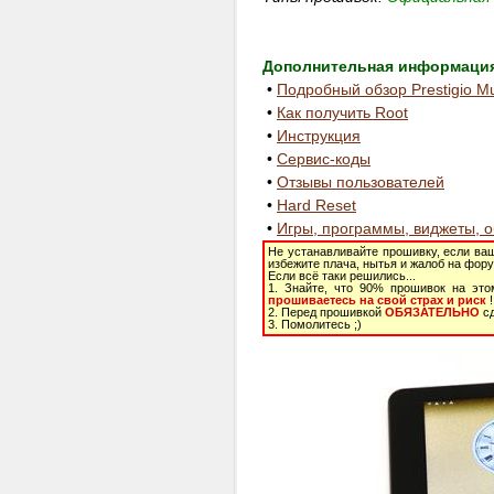
Дополнительная информация 
•
Подробный обзор Prestigio M
•
Как получить Root
•
Инструкция
•
Сервис-коды
•
Отзывы пользователей
•
Hard Reset
•
Игры, программы, виджеты, 
Не устанавливайте прошивку, если ваш
избежите плача, нытья и жалоб на фору
Если всё таки решились...
1. Знайте, что 90% прошивок на это
прошиваетесь на свой страх и риск
!
2. Перед прошивкой
ОБЯЗАТЕЛЬНО
сд
3. Помолитесь ;)