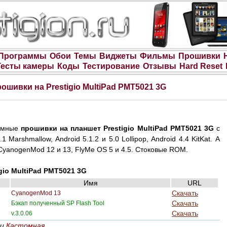
Программы
Обои
Темы
Виджеты
Фильмы
Прошивки
Тесты камеры
Коды
Тестирование
Отзывы
Hard Reset
ошивки на Prestigio MultiPad PMT5021 3G
омные
прошивки на планшет Prestigio MultiPad PMT5021 3G
с
.1 Marshmallow, Android 5.1.2 и 5.0 Lollipop, Android 4.4 KitKat. А
CyanogenMod 12 и 13, FlyMe OS 5 и 4.5. Стоковые ROM.
gio MultiPad PMT5021 3G
Имя
URL
Скачать
CyanogenMod 13
Скачать
Бэкап полученный SP Flash Tool
Скачать
v.3.0.06
и
Кастомная