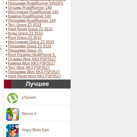
•
Прошивки RoadRunner 545GPS
•
Отзывы RoadRunner 140
•
Инструкция RoadRunner 140
•
Камера RoadRunner 140
•
Прошивки RoadRunner 140
•
Тест Grace Z3 3533
•
Hard Reset Grace Z3 3533
•
Коды Grace Z3 3533
•
Root Grace Z3 3533
•
Инструкция Grace Z3 3533
•
Прошивки Grace Z3 3533
е.
•
Прошивки Grace X5
•
Root Prestigio MultiPhone 5..
•
Отзывы Wize NK3 PSP3527
•
Камера Wize NK3 PSP3527
•
Тест Wize NK3 PSP3527
•
Прошивки Wize NK3 PSP3527
•
Hard Reset Wize NK3 PSP3527
Лучшее
µTorrent
Worms 4
Angry Birds Epic