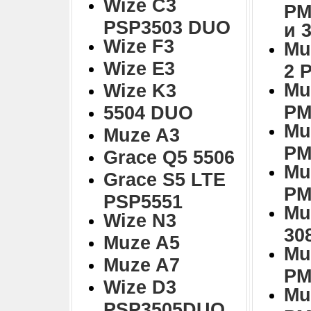
Wize C3
PM
PSP3503 DUO
и 
Wize F3
Mu
Wize E3
2 
Mu
Wize K3
PM
5504 DUO
Mu
Muze A3
PM
Grace Q5 5506
Mu
Grace S5 LTE
PM
PSP5551
Mu
Wize N3
30
Muze A5
Mu
Muze A7
PM
Wize D3
Mu
PSP3505DUO