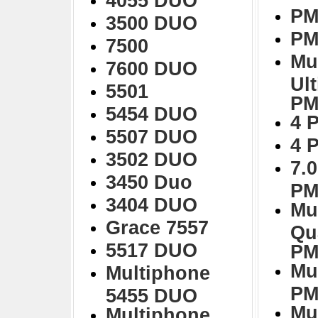
4055 DUO
PM
3500 DUO
PM
7500
Mu
7600 DUO
Ul
5501
PM
5454 DUO
4 
5507 DUO
4 
3502 DUO
7.0
3450 Duo
PM
3404 DUO
Mu
Grace 7557
Qu
5517 DUO
PM
Mu
Multiphone
PM
5455 DUO
Mu
Multiphone