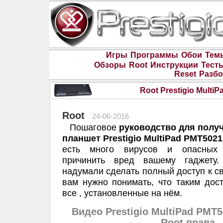
Игры
Программы
Обои
Тем
Обзоры
Root
Инструкции
Тест
Reset
Разбо
Root Prestigio Multi
Root
24-06-2016
Пошаговое
руководство для получ
планшет Prestigio MultiPad PMT5021
есть много вирусов и опасных 
причинить вред вашему гаджету.
надумали сделать полный доступ к св
вам нужно понимать, что таким дос
все , установленные на нём.
Видео Prestigio MultiPad PMT
Root права