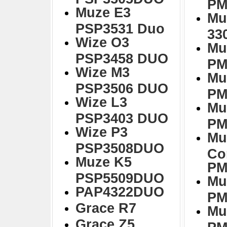
PM
Muze E3
Mu
PSP3531 Duo
33
Wize O3
Mu
PSP3458 DUO
PM
Wize M3
Mu
PSP3506 DUO
PM
Wize L3
Mu
PSP3403 DUO
PM
Wize P3
Mu
PSP3508DUO
Co
Muze K5
PM
PSP5509DUO
Mu
PAP4322DUO
PM
Grace R7
Mu
Grace Z5
PM