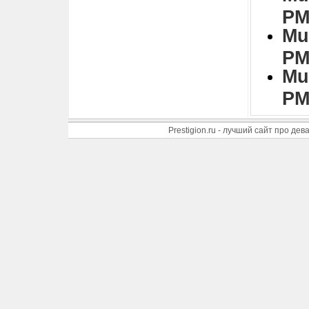
PM
Mu
PM
Mu
PM
Prestigion.ru - лучший сайт про де