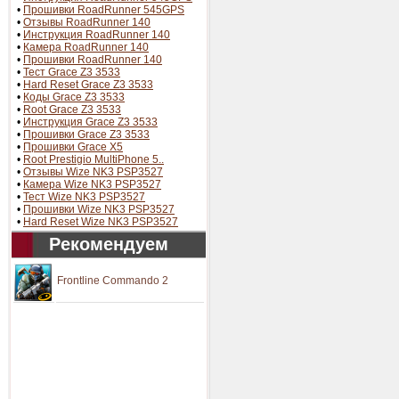
•
Прошивки RoadRunner 545GPS
•
Отзывы RoadRunner 140
•
Инструкция RoadRunner 140
•
Камера RoadRunner 140
•
Прошивки RoadRunner 140
•
Тест Grace Z3 3533
•
Hard Reset Grace Z3 3533
•
Коды Grace Z3 3533
•
Root Grace Z3 3533
•
Инструкция Grace Z3 3533
•
Прошивки Grace Z3 3533
•
Прошивки Grace X5
•
Root Prestigio MultiPhone 5..
•
Отзывы Wize NK3 PSP3527
•
Камера Wize NK3 PSP3527
•
Тест Wize NK3 PSP3527
•
Прошивки Wize NK3 PSP3527
•
Hard Reset Wize NK3 PSP3527
Рекомендуем
Frontline Commando 2