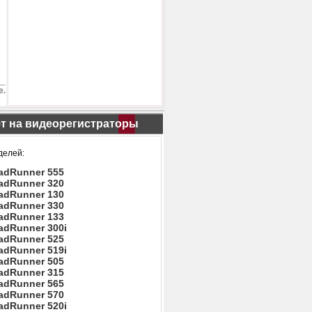
е.
т на видеорегистраторы
делей:
adRunner 555
adRunner 320
adRunner 130
adRunner 330
adRunner 133
adRunner 300i
adRunner 525
adRunner 519i
adRunner 505
adRunner 315
adRunner 565
adRunner 570
adRunner 520i