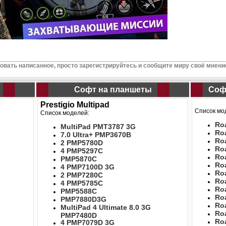
вать написанное, просто зарегистрируйтесь и сообщите миру своё мнени
Софт на планшеты
Соф
Prestigio Multipad
Список мо
Список моделей:
Ro
MultiPad PMT3787 3G
Ro
7.0 Ultra+ PMP3670B
Ro
2 PMP5780D
Ro
4 PMP5297C
Ro
PMP5870C
Ro
4 PMP7100D 3G
Ro
2 PMP7280C
Ro
4 PMP5785C
Ro
PMP5588C
Ro
PMP7880D3G
Ro
MultiPad 4 Ultimate 8.0 3G
Ro
PMP7480D
Ro
4 PMP7079D 3G