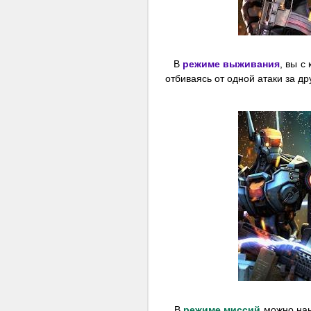
В
режиме выживания
, вы с
отбиваясь от одной атаки за др
В
режиме миссий
можно наня