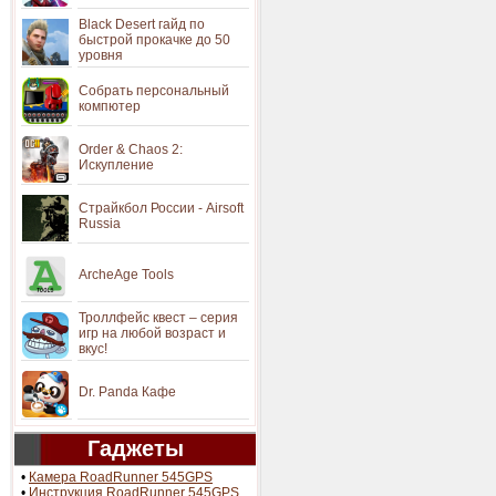
Black Desert гайд по
быстрой прокачке до 50
уровня
Собрать персональный
компютер
Order & Chaos 2:
Искупление
Страйкбол России - Airsoft
Russia
ArcheAge Tools
Троллфейс квест – серия
игр на любой возраст и
вкус!
Dr. Panda Кафе
Гаджеты
•
Камера RoadRunner 545GPS
•
Инструкция RoadRunner 545GPS