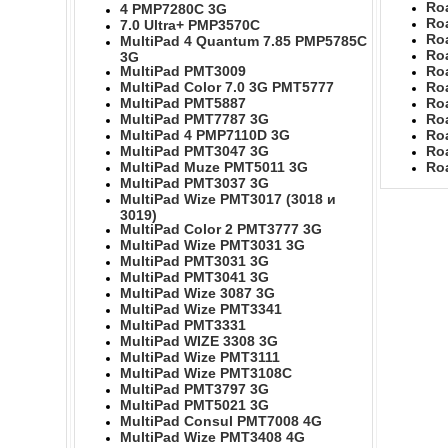
Ro
4 PMP7280C 3G
Ro
7.0 Ultra+ PMP3570C
Ro
MultiPad 4 Quantum 7.85 PMP5785C
Ro
3G
MultiPad PMT3009
Ro
MultiPad Color 7.0 3G PMT5777
Ro
MultiPad PMT5887
Ro
MultiPad PMT7787 3G
Ro
MultiPad 4 PMP7110D 3G
Ro
MultiPad PMT3047 3G
Ro
MultiPad Muze PMT5011 3G
Ro
MultiPad PMT3037 3G
MultiPad Wize PMT3017 (3018 и
3019)
MultiPad Color 2 PMT3777 3G
MultiPad Wize PMT3031 3G
MultiPad PMT3031 3G
MultiPad PMT3041 3G
MultiPad Wize 3087 3G
MultiPad Wize PMT3341
MultiPad PMT3331
MultiPad WIZE 3308 3G
MultiPad Wize PMT3111
MultiPad Wize PMT3108C
MultiPad PMT3797 3G
MultiPad PMT5021 3G
MultiPad Consul PMT7008 4G
MultiPad Wize PMT3408 4G