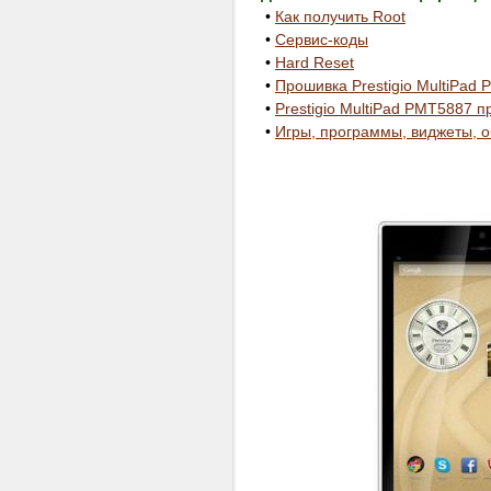
•
Как получить Root
•
Сервис-коды
•
Hard Reset
•
Прошивка Prestigio MultiPad P
•
Prestigio MultiPad PMT5887 пр
•
Игры, программы, виджеты, 