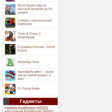
Black Desert гайд по
быстрой прокачке до 50
уровня
Собрать персональный
компютер
Order & Chaos 2:
Искупление
Страйкбол России - Airsoft
Russia
ArcheAge Tools
Троллфейс квест – серия
игр на любой возраст и
вкус!
Dr. Panda Кафе
Гаджеты
•
Камера RoadRunner 545GPS
•
Инструкция RoadRunner 545GPS