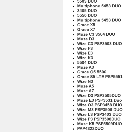
5503 DUO
Multiphone 5453 DUO
3405 DUO
5550 DUO
Multiphone 5453 DUO
Grace X5
Grace X7
Muze C3 3504 DUO
Muze D3
Wize C3 PSP3503 DUO
Wize F3
Wize E3
Wize K3
5504 DUO
Muze A3
Grace Q5 5506
Grace S5 LTE PSP5551
Wize N3
Muze A5
Muze A7
Wize D3 PSP3505DUO
Muze E3 PSP3531 Duo
Wize O3 PSP3458 DUO
Wize M3 PSP3506 DUO
Wize L3 PSP3403 DUO
Wize P3 PSP3508DUO
Muze K5 PSP5509DUO
PAP4322DUO