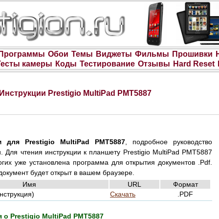
Программы
Обои
Темы
Виджеты
Фильмы
Прошивки
Тесты камеры
Коды
Тестирование
Отзывы
Hard Reset
Инструкции Prestigio MultiPad PMT5887
 для Prestigio MultiPad PMT5887
, подробное руководство
. Для чтения инструкции к планшету Prestigio MultiPad PMT5887
огих уже установлена программа для открытия документов .Pdf.
документ будет открыт в вашем браузере.
Имя
URL
Формат
нструкция)
Скачать
.PDF
о Prestigio MultiPad PMT5887