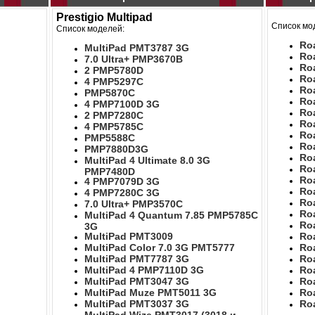
Prestigio Multipad
Список мо
Список моделей:
Ro
MultiPad PMT3787 3G
Ro
7.0 Ultra+ PMP3670B
Ro
2 PMP5780D
Ro
4 PMP5297C
Ro
PMP5870C
Ro
4 PMP7100D 3G
Ro
2 PMP7280C
Ro
4 PMP5785C
Ro
PMP5588C
Ro
PMP7880D3G
Ro
MultiPad 4 Ultimate 8.0 3G
Ro
PMP7480D
Ro
4 PMP7079D 3G
Ro
4 PMP7280C 3G
Ro
7.0 Ultra+ PMP3570C
Ro
MultiPad 4 Quantum 7.85 PMP5785C
Ro
3G
MultiPad PMT3009
Ro
MultiPad Color 7.0 3G PMT5777
Ro
MultiPad PMT7787 3G
Ro
MultiPad 4 PMP7110D 3G
Ro
MultiPad PMT3047 3G
Ro
MultiPad Muze PMT5011 3G
Ro
MultiPad PMT3037 3G
Ro