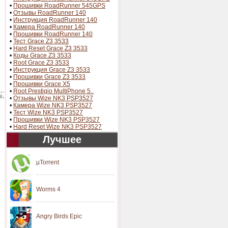
•
Прошивки RoadRunner 545GPS
•
Отзывы RoadRunner 140
•
Инструкция RoadRunner 140
•
Камера RoadRunner 140
•
Прошивки RoadRunner 140
•
Тест Grace Z3 3533
•
Hard Reset Grace Z3 3533
•
Коды Grace Z3 3533
•
Root Grace Z3 3533
•
Инструкция Grace Z3 3533
•
Прошивки Grace Z3 3533
•
Прошивки Grace X5
•
Root Prestigio MultiPhone 5..
е.
•
Отзывы Wize NK3 PSP3527
•
Камера Wize NK3 PSP3527
•
Тест Wize NK3 PSP3527
•
Прошивки Wize NK3 PSP3527
•
Hard Reset Wize NK3 PSP3527
Лучшее
µTorrent
Worms 4
Angry Birds Epic