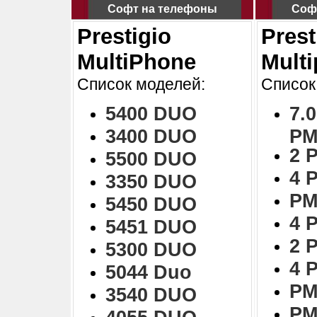
Софт на телефоны
Соф
Prestigio
Prest
MultiPhone
Mult
Список моделей:
Список
5400 DUO
7.0
3400 DUO
PM
2 
5500 DUO
4 
3350 DUO
PM
5450 DUO
4 
5451 DUO
2 
5300 DUO
4 
5044 Duo
PM
3540 DUO
PM