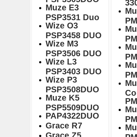
33
Muze E3
Mu
PSP3531 Duo
PM
Wize O3
Mu
PSP3458 DUO
PM
Wize M3
Mu
PSP3506 DUO
PM
Wize L3
Mu
PSP3403 DUO
PM
Wize P3
Mu
PSP3508DUO
Co
Muze K5
PM
PSP5509DUO
Mu
PAP4322DUO
PM
Grace R7
Mu
Grace Z5
PM