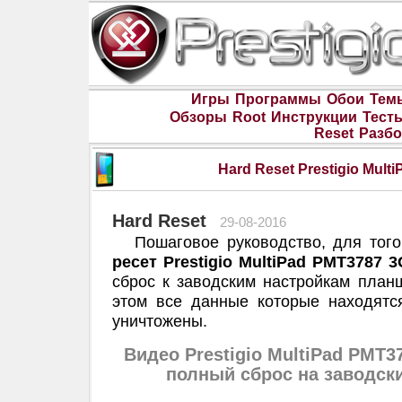
Игры
Программы
Обои
Тем
Обзоры
Root
Инструкции
Тест
Reset
Разбо
Hard Reset Prestigio Mult
Hard Reset
29-08-2016
Пошаговое руководство, для того
ресет Prestigio MultiPad PMT3787 3
сброс к заводским настройкам планш
этом все данные которые находятс
уничтожены.
Видео Prestigio MultiPad PMT3
полный сброс на заводск