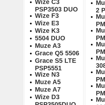
Wize C3
Mu
PSP3503 DUO
2 
Wize F3
Mu
Wize E3
PM
Mu
Wize K3
PM
5504 DUO
Mu
Muze A3
PM
Grace Q5 5506
Mu
Grace S5 LTE
30
PSP5551
Mu
Wize N3
PM
Muze A5
Mu
Muze A7
PM
Wize D3
Mu
PSP3505DUO