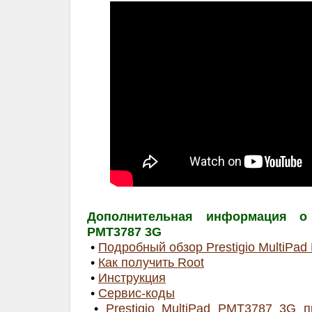
Дополнительная информация о P
PMT3787 3G
•
Подробный обзор Prestigio MultiPa
•
Как получить Root
•
Инструкция
•
Сервис-коды
•
Prestigio MultiPad PMT3787 3G п