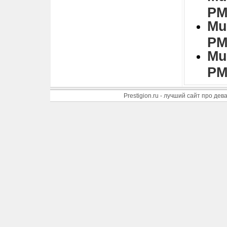
PM
Mu
PM
Mu
PM
Prestigion.ru - лучший сайт про де