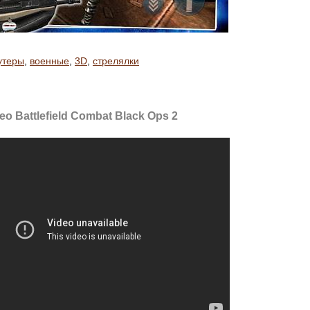
утеры
,
военные
,
3D
,
стрелялки
о Battlefield Combat Black Ops 2