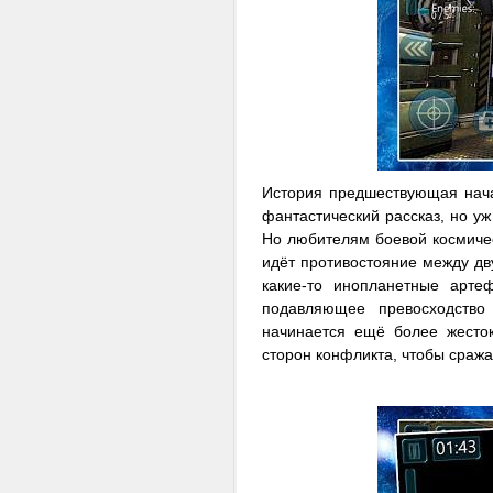
История предшествующая нача
фантастический рассказ, но у
Но любителям боевой космичес
идёт противостояние между дв
какие-то инопланетные арте
подавляющее превосходство
начинается ещё более жесток
сторон конфликта, чтобы сража