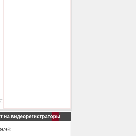
е.
т на видеорегистраторы
делей: