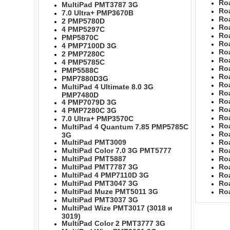
Ro
MultiPad PMT3787 3G
Ro
7.0 Ultra+ PMP3670B
Ro
2 PMP5780D
Ro
4 PMP5297C
Ro
PMP5870C
Ro
4 PMP7100D 3G
Ro
2 PMP7280C
Ro
4 PMP5785C
Ro
PMP5588C
Ro
PMP7880D3G
Ro
MultiPad 4 Ultimate 8.0 3G
Ro
PMP7480D
Ro
4 PMP7079D 3G
Ro
4 PMP7280C 3G
Ro
7.0 Ultra+ PMP3570C
Ro
MultiPad 4 Quantum 7.85 PMP5785C
Ro
3G
MultiPad PMT3009
Ro
MultiPad Color 7.0 3G PMT5777
Ro
MultiPad PMT5887
Ro
MultiPad PMT7787 3G
Ro
MultiPad 4 PMP7110D 3G
Ro
MultiPad PMT3047 3G
Ro
MultiPad Muze PMT5011 3G
Ro
MultiPad PMT3037 3G
MultiPad Wize PMT3017 (3018 и
3019)
MultiPad Color 2 PMT3777 3G