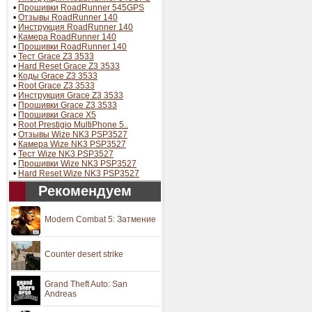
•
Прошивки RoadRunner 545GPS
•
Отзывы RoadRunner 140
•
Инструкция RoadRunner 140
•
Камера RoadRunner 140
•
Прошивки RoadRunner 140
•
Тест Grace Z3 3533
•
Hard Reset Grace Z3 3533
•
Коды Grace Z3 3533
•
Root Grace Z3 3533
•
Инструкция Grace Z3 3533
•
Прошивки Grace Z3 3533
•
Прошивки Grace X5
•
Root Prestigio MultiPhone 5..
•
Отзывы Wize NK3 PSP3527
•
Камера Wize NK3 PSP3527
•
Тест Wize NK3 PSP3527
•
Прошивки Wize NK3 PSP3527
•
Hard Reset Wize NK3 PSP3527
Рекомендуем
Modern Combat 5: Затмение
Counter desert strike
Grand Theft Auto: San
Andreas