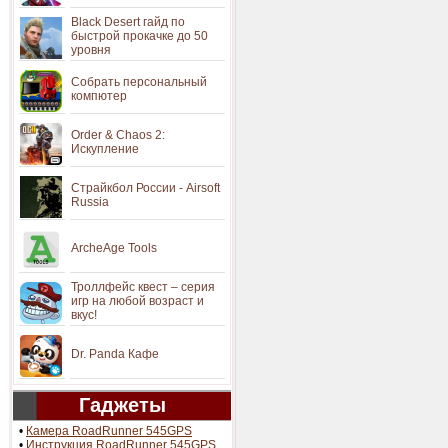
Black Desert гайд по
быстрой прокачке до 50
уровня
Собрать персональный
компютер
Order & Chaos 2:
Искупление
Страйкбол России - Airsoft
Russia
ArcheAge Tools
Троллфейс квест – серия
игр на любой возраст и
вкус!
Dr. Panda Кафе
Гаджеты
•
Камера RoadRunner 545GPS
•
Инструкция RoadRunner 545GPS