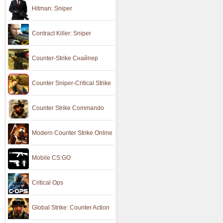
Hitman: Sniper
Contract Killer: Sniper
Counter-Strike Снайпер
Counter Sniper-Critical Strike
Counter Strike Commando
Modern Counter Strike Online
Mobile CS:GO
Critical Ops
Global Strike: Counter Action