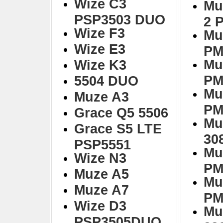
Wize C3
Mu
PSP3503 DUO
2 
Wize F3
Mu
Wize E3
PM
Mu
Wize K3
PM
5504 DUO
Mu
Muze A3
PM
Grace Q5 5506
Mu
Grace S5 LTE
30
PSP5551
Mu
Wize N3
PM
Muze A5
Mu
Muze A7
PM
Wize D3
Mu
PSP3505DUO