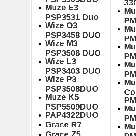
33
Muze E3
Mu
PSP3531 Duo
PM
Wize O3
Mu
PSP3458 DUO
PM
Wize M3
Mu
PSP3506 DUO
PM
Wize L3
Mu
PSP3403 DUO
PM
Wize P3
Mu
PSP3508DUO
Co
Muze K5
PM
PSP5509DUO
Mu
PAP4322DUO
PM
Grace R7
Mu
Grace Z5
PM