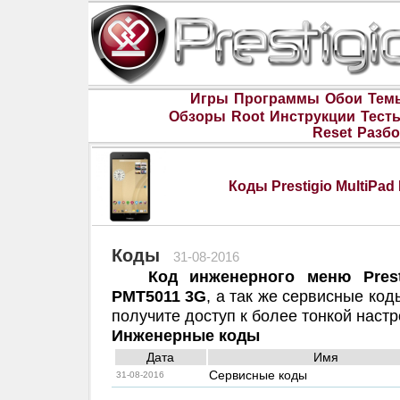
Игры
Программы
Обои
Тем
Обзоры
Root
Инструкции
Тест
Reset
Разбо
Коды Prestigio MultiPa
Коды
31-08-2016
Код инженерного меню Prest
PMT5011 3G
, а так же сервисные ко
получите доступ к более тонкой наст
Инженерные коды
Дата
Имя
Сервисные коды
31-08-2016