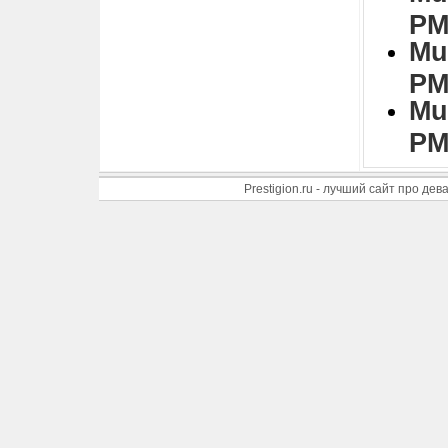
PM
Mu
PM
Mu
PM
Prestigion.ru - лучший сайт про де