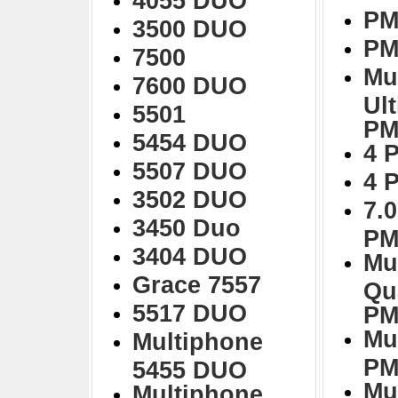
4055 DUO
PM
3500 DUO
PM
7500
Mu
7600 DUO
Ul
5501
PM
5454 DUO
4 
5507 DUO
4 
3502 DUO
7.0
3450 Duo
PM
3404 DUO
Mu
Grace 7557
Qu
5517 DUO
PM
Mu
Multiphone
PM
5455 DUO
Mu
Multiphone