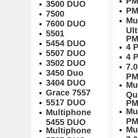
PM
3500 DUO
PM
7500
Mu
7600 DUO
Ul
5501
PM
5454 DUO
4 
5507 DUO
4 
3502 DUO
7.0
3450 Duo
PM
3404 DUO
Mu
Grace 7557
Qu
5517 DUO
PM
Mu
Multiphone
PM
5455 DUO
Mu
Multiphone