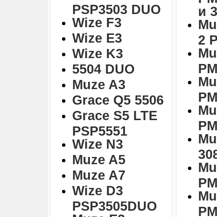
PSP3503 DUO
и 
Wize F3
Mu
Wize E3
2 
Mu
Wize K3
PM
5504 DUO
Mu
Muze A3
PM
Grace Q5 5506
Mu
Grace S5 LTE
PM
PSP5551
Mu
Wize N3
30
Muze A5
Mu
Muze A7
PM
Wize D3
Mu
PSP3505DUO
PM