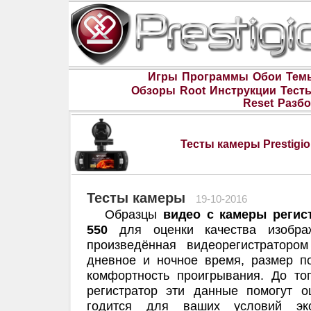
Игры
Программы
Обои
Тем
Обзоры
Root
Инструкции
Тест
Reset
Разбо
Тесты камеры Prestigi
Тесты камеры
19-10-2016
Образцы
видео с камеры регис
550
для оценки качества изображ
произведённая видеорегистраторо
дневное и ночное время, размер 
комфортность проигрывания. До то
регистратор эти данные помогут о
годится для ваших условий экс