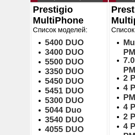
Prestigio
Prest
MultiPhone
Mult
Список моделей:
Список
5400 DUO
Mu
3400 DUO
PM
7.0
5500 DUO
PM
3350 DUO
2 
5450 DUO
4 
5451 DUO
PM
5300 DUO
4 
5044 Duo
2 
3540 DUO
4 
4055 DUO