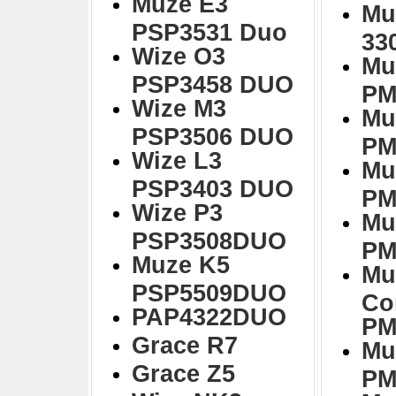
Muze E3
Mu
PSP3531 Duo
33
Wize O3
Mu
PSP3458 DUO
PM
Wize M3
Mu
PSP3506 DUO
PM
Wize L3
Mu
PSP3403 DUO
PM
Wize P3
Mu
PSP3508DUO
PM
Muze K5
Mu
PSP5509DUO
Co
PAP4322DUO
PM
Grace R7
Mu
Grace Z5
PM