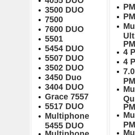
4055 DUO
PM
3500 DUO
PM
7500
Mu
7600 DUO
Ul
5501
PM
5454 DUO
4 
5507 DUO
4 
3502 DUO
7.0
3450 Duo
PM
3404 DUO
Mu
Grace 7557
Qu
5517 DUO
PM
Mu
Multiphone
PM
5455 DUO
Mu
Multiphone