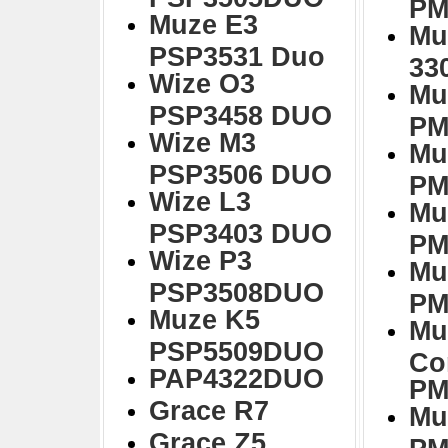
PM
Muze E3
Mu
PSP3531 Duo
33
Wize O3
Mu
PSP3458 DUO
PM
Wize M3
Mu
PSP3506 DUO
PM
Wize L3
Mu
PSP3403 DUO
PM
Wize P3
Mu
PSP3508DUO
PM
Muze K5
Mu
PSP5509DUO
Co
PAP4322DUO
PM
Grace R7
Mu
Grace Z5
PM