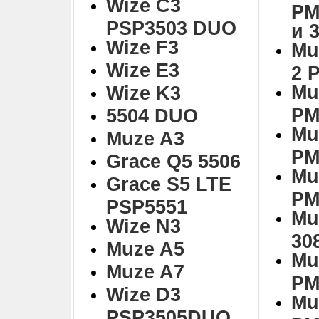
Wize C3
PM
PSP3503 DUO
и 
Wize F3
Mu
Wize E3
2 
Mu
Wize K3
PM
5504 DUO
Mu
Muze A3
PM
Grace Q5 5506
Mu
Grace S5 LTE
PM
PSP5551
Mu
Wize N3
30
Muze A5
Mu
Muze A7
PM
Wize D3
Mu
PSP3505DUO