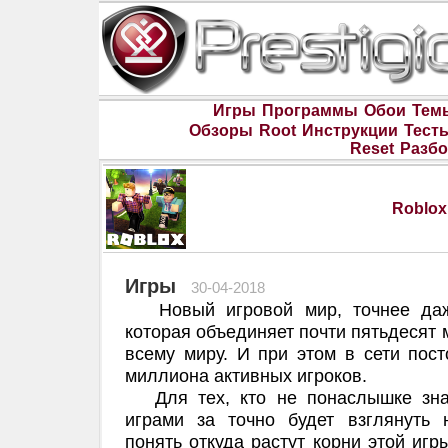
Игры
Программы
Обои
Тем
Обзоры
Root
Инструкции
Тест
Reset
Разбо
Roblox
Игры
30-04-2018
Новый игровой мир, точнее даже
которая объединяет почти пятьдесят 
всему миру. И при этом в сети пос
миллиона активных игроков.
Для тех, кто не понаслышке зна
играми за точно будет взглянуть
понять откуда растут корни этой игр