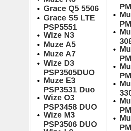
PM
Grace Q5 5506
Mu
Grace S5 LTE
PM
PSP5551
Mu
Wize N3
30
Muze A5
Mu
Muze A7
PM
Wize D3
Mu
PSP3505DUO
PM
Muze E3
Mu
PSP3531 Duo
33
Wize O3
Mu
PSP3458 DUO
PM
Wize M3
Mu
PSP3506 DUO
PM