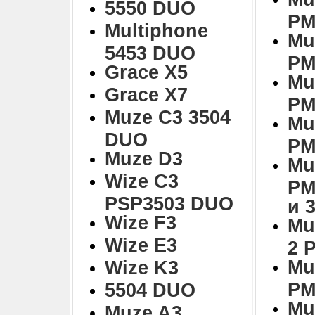
5550 DUO
PM
Multiphone
Mu
5453 DUO
PM
Grace X5
Mu
Grace X7
PM
Muze C3 3504
Mu
DUO
PM
Muze D3
Mu
Wize C3
PM
PSP3503 DUO
и 
Wize F3
Mu
Wize E3
2 
Mu
Wize K3
PM
5504 DUO
Mu
Muze A3