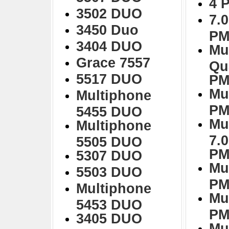
4 
3502 DUO
7.0
3450 Duo
PM
3404 DUO
Mu
Grace 7557
Qu
5517 DUO
PM
Mu
Multiphone
PM
5455 DUO
Mu
Multiphone
7.
5505 DUO
PM
5307 DUO
Mu
5503 DUO
PM
Multiphone
Mu
5453 DUO
PM
3405 DUO
Mu