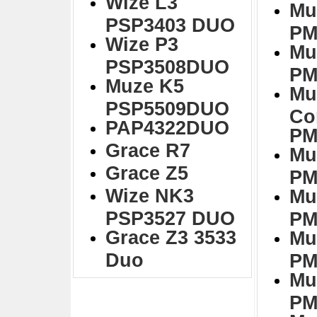
Wize L3
Mu
PSP3403 DUO
PM
Wize P3
Mu
PSP3508DUO
PM
Muze K5
Mu
PSP5509DUO
Co
PAP4322DUO
PM
Grace R7
Mu
Grace Z5
PM
Wize NK3
Mu
PSP3527 DUO
PM
Grace Z3 3533
Mu
Duo
PM
Mu
PM