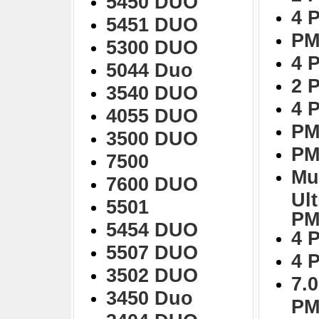
5450 DUO
4 
5451 DUO
PM
5300 DUO
4 
5044 Duo
2 
3540 DUO
4 
4055 DUO
PM
3500 DUO
PM
7500
Mu
7600 DUO
Ul
5501
PM
5454 DUO
4 
5507 DUO
4 
3502 DUO
7.0
3450 Duo
PM