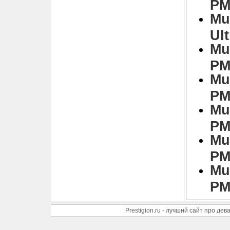
PM
Mu
Ul
Mu
PM
Mu
PM
Mu
PM
Mu
PM
Mu
PM
Prestigion.ru - лучший сайт про де