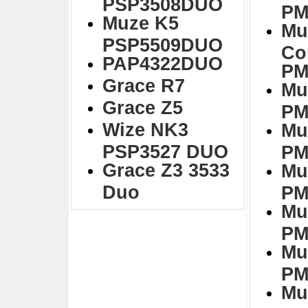
PSP3508DUO
PM
Muze K5
Mu
PSP5509DUO
Co
PAP4322DUO
PM
Grace R7
Mu
Grace Z5
PM
Wize NK3
Mu
PSP3527 DUO
PM
Grace Z3 3533
Mu
Duo
PM
Mu
PM
Mu
PM
Mu