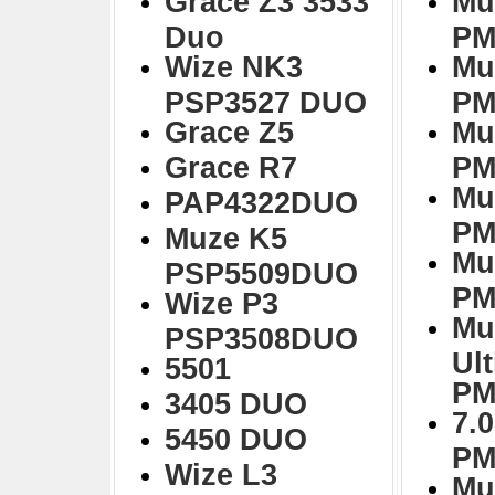
Grace Z3 3533
Mu
Duo
PM
Wize NK3
Mu
PSP3527 DUO
PM
Grace Z5
Mu
Grace R7
PM
Mu
PAP4322DUO
PM
Muze K5
Mu
PSP5509DUO
PM
Wize P3
Mu
PSP3508DUO
Ul
5501
PM
3405 DUO
7.0
5450 DUO
PM
Wize L3
Mu