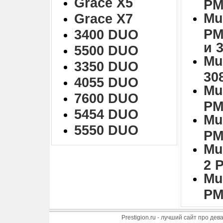
Grace X5
PM
Mu
Grace X7
PM
3400 DUO
и 
5500 DUO
Mu
3350 DUO
30
4055 DUO
Mu
7600 DUO
PM
5454 DUO
Mu
5550 DUO
PM
Mu
2 
Mu
PM
Prestigion.ru - лучший сайт про де