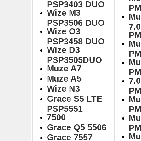
PSP3403 DUO
PM
Wize M3
Mu
PSP3506 DUO
7.
Wize O3
PM
PSP3458 DUO
Mu
Wize D3
PM
PSP3505DUO
Mu
Muze A7
PM
Muze A5
7.0
Wize N3
PM
Grace S5 LTE
Mu
PSP5551
PM
7500
Mu
Grace Q5 5506
PM
Mu
Grace 7557