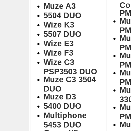
Co
Muze A3
PM
5504 DUO
Mu
Wize K3
PM
5507 DUO
Mu
Wize E3
PM
Wize F3
Mu
Wize C3
PM
PSP3503 DUO
Mu
Muze C3 3504
PM
DUO
Mu
Muze D3
33
5400 DUO
Mu
Multiphone
PM
Mu
5453 DUO