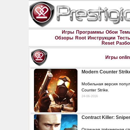
Игры
Программы
Обои
Тем
Обзоры
Root
Инструкции
Тест
Reset
Разбо
Игры onli
Modern Counter Strik
Мобильная версия попул
Counter Strike.
24-06-2016
Contract Killer: Snipe
Отличная трёхмерная ст